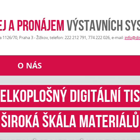
ej a pronájem
výstavních sy
1126/70, Praha 3 - Žižkov, telefon: 222 212 791, 774 222 026, e-mail:
info@di
O NÁS
ELKOPLOŠNÝ DIGITÁLNÍ TI
ŠIROKÁ ŠKÁLA MATERIÁLŮ