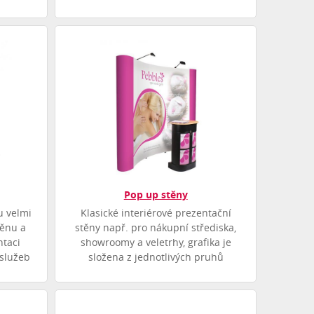
Pop up stěny
u velmi
Klasické interiérové prezentační
ěnu a
stěny např. pro nákupní střediska,
ntaci
showroomy a veletrhy, grafika je
 služeb
složena z jednotlivých pruhů