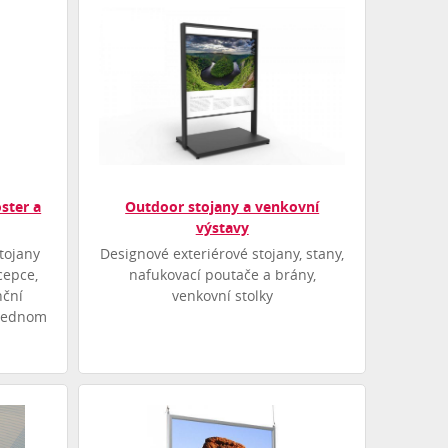
ster a
Outdoor stojany a venkovní
výstavy
tojany
Designové exteriérové stojany, stany,
cepce,
nafukovací poutače a brány,
nční
venkovní stolky
 jednom