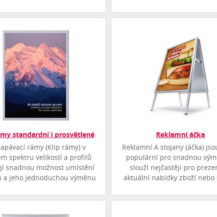
ámy standardní i prosvětlené
Reklamní áčka
lapávací rámy (Klip rámy) v
Reklamní A stojany (áčka) jso
ém spektru velikostí a profilů
populární pro snadnou vým
jí snadnou možnost umístění
slouží nejčastěji pro preze
u a jeho jednoduchou výměnu
aktuální nabídky zboží nebo