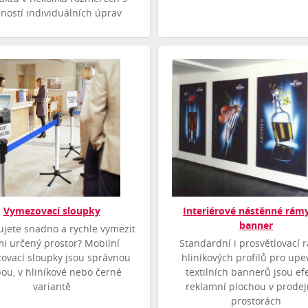
ností individuálních úprav
Vymezovací sloupky
Interiérové nástěnné rám
banner
ujete snadno a rychle vymezit
i určený prostor? Mobilní
Standardní i prosvětlovací 
ovací sloupky jsou správnou
hliníkových profilů pro upe
bou, v hliníkové nebo černé
textilních bannerů jsou ef
variantě
reklamní plochou v prodej
prostorách