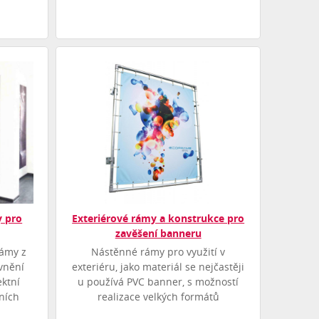
y pro
Exteriérové rámy a konstrukce pro
zavěšení banneru
rámy z
Nástěnné rámy pro využití v
vnění
exteriéru, jako materiál se nejčastěji
ektní
u používá PVC banner, s možností
ních
realizace velkých formátů