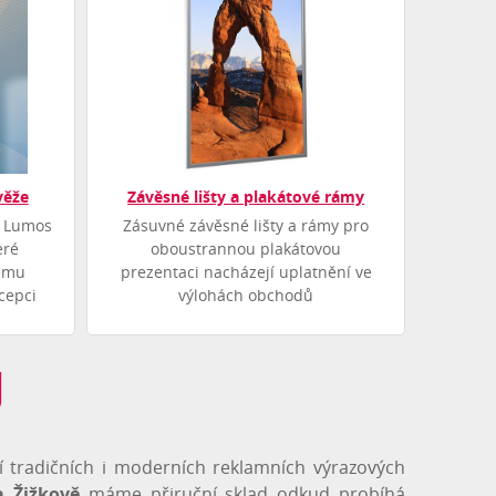
věže
Závěsné lišty a plakátové rámy
e Lumos
Zásuvné závěsné lišty a rámy pro
eré
oboustrannou plakátovou
šemu
prezentaci nacházejí uplatnění ve
cepci
výlohách obchodů
ů
í tradičních i moderních reklamních výrazových
a Žižkově
máme přiruční sklad odkud probíhá