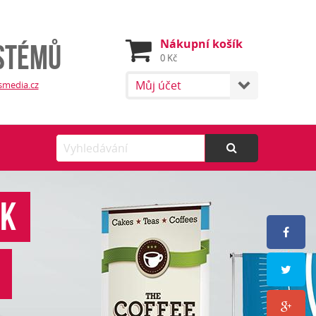
Nákupní košík
stémů
0 Kč
Můj účet
smedia.cz
SK