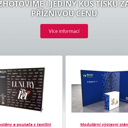
ZHOTOVÍME I JEDINÝ KUS TISKU Z
PŘÍZNIVOU CENU
Více informací
stěny a poutače s textilní
Modulární výstavní stá