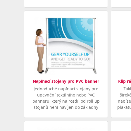
Napínací stojany pro PVC banner
Klip r
Jednoduché napínací stojany pro
Zak
upevnění textilního nebo PVC
širok
banneru, který na rozdíl od roll up
nabíze
stojanů není navíjen do základny
plakát