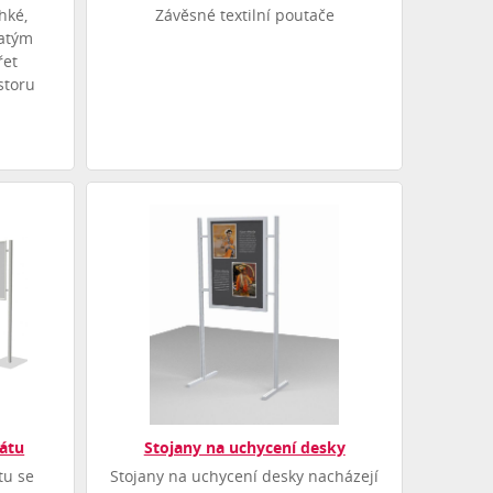
ehké,
Závěsné textilní poutače
hatým
řet
storu
kátu
Stojany na uchycení desky
tu se
Stojany na uchycení desky nacházejí