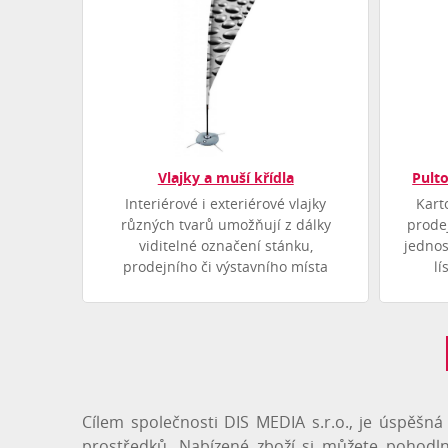
Vlajky a muší křídla
Pult
Interiérové i exteriérové vlajky
Kart
různých tvarů umožňují z dálky
prodej
viditelné označení stánku,
jednos
prodejního či výstavního místa
lí
Cílem společnosti DIS MEDIA s.r.o., je úspěšn
prostředků. Nabízené zboží si můžete pohodl