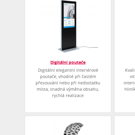
Digitální poutače
Digitální elegantní interiérové
Kval
poutače, vhodné při častém
vi
přesouvání nebo při nedostatku
inter
místa, snadná výměna obsahu,
hliní
rychlá realizace