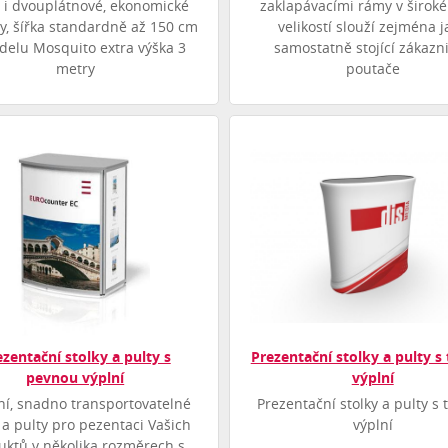
 i dvouplátnové, ekonomické
zaklapávacími rámy v široké
ty, šířka standardně až 150 cm
velikostí slouží zejména j
delu Mosquito extra výška 3
samostatně stojící zákazn
metry
poutače
ezentační stolky a pulty s
Prezentační stolky a pulty s 
pevnou výplní
výplní
ní, snadno transportovatelné
Prezentační stolky a pulty s t
 a pulty pro pezentaci Vašich
výplní
uktů v několika rozměrech s