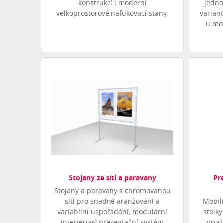
konstrukcí i moderní
jedno
velkoprostorové nafukovací stany.
varian
u mo
Stojany ze sítí a paravany
Pr
Stojany a paravany s chromovanou
sítí pro snadné aranžování a
Mobil
variabilní uspořádání, modulární
stolky
interiérový prezentační systém
prod