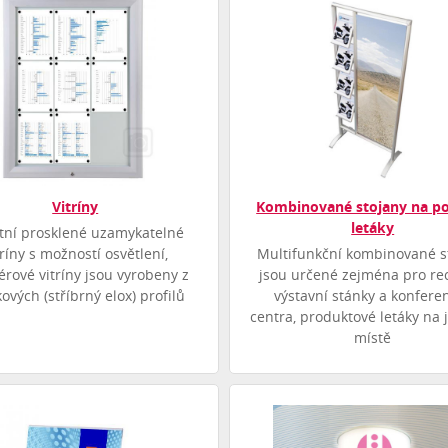
Vitríny
Kombinované stojany na po
letáky
itní prosklené uzamykatelné
tríny s možností osvětlení,
Multifunkční kombinované s
iérové vitríny jsou vyrobeny z
jsou určené zejména pro re
kových (stříbrný elox) profilů
výstavní stánky a konfere
centra, produktové letáky na
místě