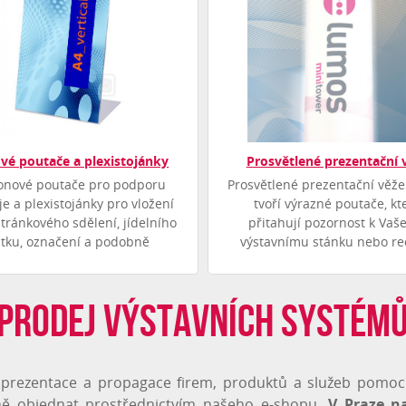
ové poutače a plexistojánky
Prosvětlené prezentační 
onové poutače pro podporu
Prosvětlené prezentační věž
e a plexistojánky pro vložení
tvoří výrazné poutače, kt
tránkového sdělení, jídelního
přitahují pozornost k Va
stku, označení a podobně
výstavnímu stánku nebo re
Prodej výstavních systém
á prezentace a propagace firem, produktů a služeb pomoc
ně objednat prostřednictvím našeho e-shopu.
V Praze n