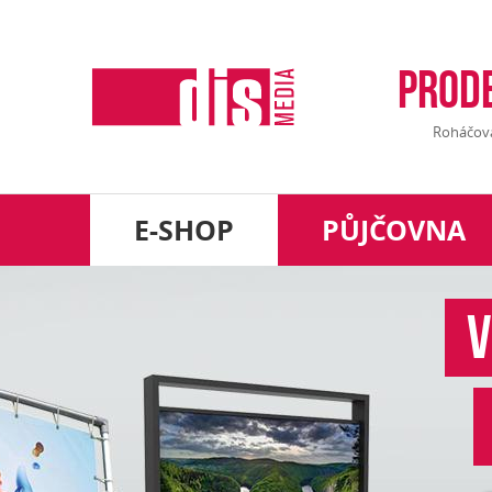
Prod
Roháčova 
E-SHOP
PŮJČOVNA
V