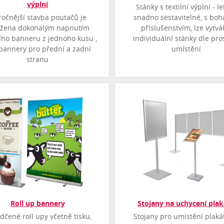
výplní
Stánky s textilní výplní - l
očnější stavba poutačů je
snadno sestavitelné, s bo
ážena dokonalým napnutím
příslušenstvím, lze vytvá
ního banneru z jednoho kusu ,
individuální stánky dle pro
bannery pro přední a zadní
umístění
stranu
Roll up bannery
Stojany na uchycení pla
dčené roll upy včetně tisku,
Stojany pro umístění plaká