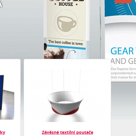
A
nky
Závěsné textilní poutače