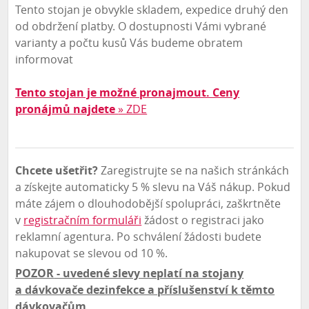
Tento stojan je obvykle skladem, expedice druhý den
od obdržení platby. O dostupnosti Vámi vybrané
varianty a počtu kusů Vás budeme obratem
informovat
Tento stojan je možné pronajmout. Ceny
pronájmů najdete
» ZDE
Chcete ušetřit?
Zaregistrujte se na našich stránkách
a získejte automaticky 5 % slevu na Váš nákup. Pokud
máte zájem o dlouhodobější spolupráci, zaškrtněte
v
registračním formuláři
žádost o registraci jako
reklamní agentura. Po schválení žádosti budete
nakupovat se slevou od 10 %.
POZOR
- uvedené slevy neplatí na stojany
a dávkovače dezinfekce a příslušenství k těmto
dávkovačům..