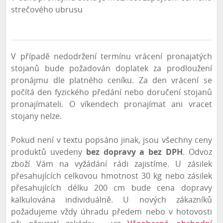
strečového ubrusu
Doručovací adresa
Jiná než fakturační
V případě nedodržení termínu vrácení pronajatých
stojanů bude požadován doplatek za prodloužení
Kontaktní informace
pronájmu dle platného ceníku. Za den vrácení se
Kontaktní
počítá den fyzického předání nebo doručení stojanů
osoba
pronajímateli. O víkendech pronajímat ani vracet
stojany nelze.
E-mail
Pokud není v textu popsáno jinak, jsou všechny ceny
Telefonní
produktů uvedeny
bez dopravy a bez DPH
. Odvoz
číslo
zboží Vám na vyžádání rádi zajistíme. U zásilek
přesahujících celkovou hmotnost 30 kg nebo zásilek
Web
přesahujících délku 200 cm bude cena dopravy
kalkulována individuálně. U nových zákazníků
Kontakt pro doručení
požadujeme vždy úhradu předem nebo v hotovosti