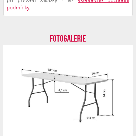
při převzetí zakázky - viz
Všeobecné obchodní
Jiný než fakturační
podmínky
.
Poznámka
Fotogalerie
Chci odebírat newsletter
Zpět
Odeslat poptávku