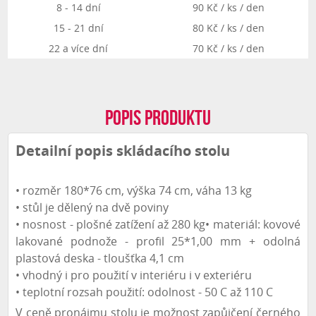
Jméno a
8 - 14 dní
90 Kč / ks / den
* jedná se o cenu bez dopravy a stavby
příjmení:
15 - 21 dní
80 Kč / ks / den
Zpět
Pokračovat
Zpět
Pokračovat
Firma:
22 a více dní
70 Kč / ks / den
Ulice:
Popis produktu
Číslo
popisné:
Detailní popis skládacího stolu
Město:
• rozměr 180*76 cm, výška 74 cm, váha 13 kg
PSČ:
• stůl je dělený na dvě poviny
• nosnost - plošné zatížení až 280 kg• materiál: kovové
Země:
lakované podnože - profil 25*1,00 mm + odolná
plastová deska - tloušťka 4,1 cm
IČO:
• vhodný i pro použití v interiéru i v exteriéru
• teplotní rozsah použití: odolnost - 50 C až 110 C
DIČ:
V ceně pronájmu stolu je možnost zapůjčení černého