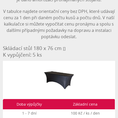
V tabulce najdete orientační ceny bez DPH, které udávají
cenu za 1 den při daném počtu kusů a počtu dnů. V naší
kalkulačce si můžete vypočítat cenu pronájmu a spolu s
dalšími případnými požadavky na dopravu a instalaci
Skládací stůl 180 x 76 cm
poptávku odeslat.
Vybrat
Skládací stůl 180 x 76 cm
[]
K vypůjčení: 5 ks
Děkujeme za Vaši poptávku, budeme Vás
Název varianty:
N/A
Místo
Doba výpůjčky
Základní cena
kontaktovat v nejbližší možné době.
Cena/ks:
N/A
Kč/den + DPH
1 - 7 dní
100 Kč / ks / den
Nyní můžete toto okno zavřít.
Chci zařídit instalaci vypůjčených produktů
Počet ks:
N/A
ks
Půjčit od:
8 - 14 dní
90 Kč / ks / den
Výpůjční období:
N/A
Zavřít
Chci zařídit odinstalaci vypůjčených produktů
15 - 21 dní
80 Kč / ks / den
Cena pronájmu celkem*:
N/A
Kč
+ DP
Doba výpůjčky
22 a více dní
Základní cena
70 Kč / ks / den
Půjčit do:
Fakturační adresa
Zpět
Přejít k odeslání poptávky
1 - 7 dní
100 Kč / ks / den